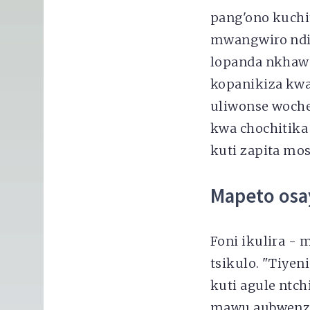
pang'ono kuchit
mwangwiro ndip
lopanda nkhawa
kopanikiza kwa
uliwonse woch
kwa chochitika
kuti zapita mo
Mapeto os
Foni ikulira -
tsikulo. "Tiyen
kuti agule ntc
mawu aubwenzi