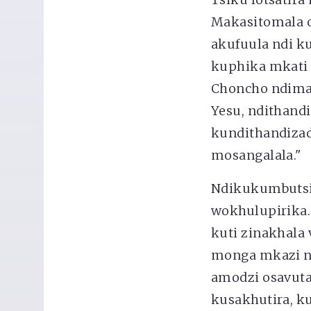
Makasitomala 
akufuula ndi 
kuphika mkati m
Choncho ndim
Yesu, ndithand
kundithandiza
mosangalala."
Ndikukumbutsi
wokhulupirika.
kuti zinakhala
monga mkazi n
amodzi osavuta
kusakhutira, k