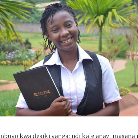
buyo kwa desiki yanga; ndi kale anayi masana 