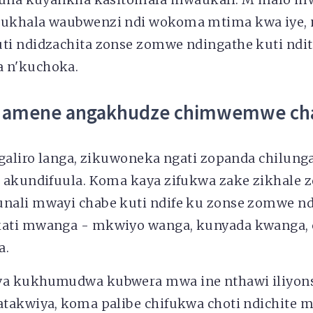
ukhala waubwenzi ndi wokoma mtima kwa iye, 
i ndidzachita zonse zomwe ndingathe kuti ndit
 n'kuchoka.
na amene angakhudze chimwemwe c
ngaliro langa, zikuwoneka ngati zopanda chilun
 akundifuula. Koma kaya zifukwa zake zikhale z
ali mwayi chabe kuti ndife ku zonse zomwe n
ati mwanga - mkwiyo wanga, kunyada kwanga,
la.
a kukhumudwa kubwera mwa ine nthawi iliyon
takwiya, koma palibe chifukwa choti ndichite 