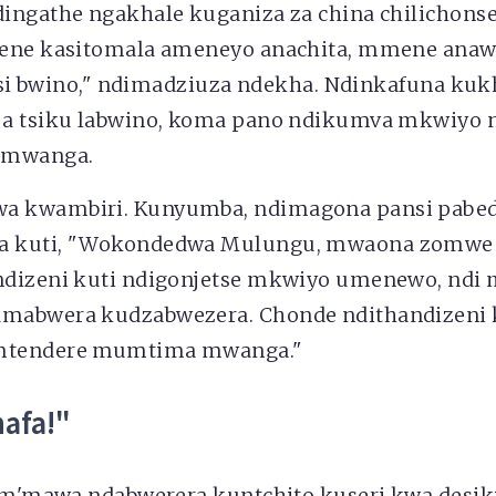
ingathe ngakhale kuganiza za china chilichonse
mene kasitomala ameneyo anachita, mmene anaw
i si bwino," ndimadziuza ndekha. Ndinkafuna kuk
a tsiku labwino, koma pano ndikumva mkwiyo 
i mwanga.
 kwambiri. Kunyumba, ndimagona pansi pabed
 kuti, "Wokondedwa Mulungu, mwaona zomwe za
dizeni kuti ndigonjetse mkwiyo umenewo, ndi m
mabwera kudzabwezera. Chonde ndithandizeni 
mtendere mumtima mwanga."
nafa!"
a m'mawa ndabwerera kuntchito kuseri kwa desiki