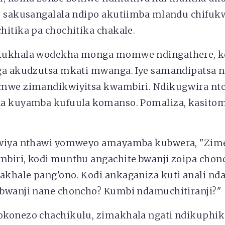
e sakusangalala ndipo akutiimba mlandu chifuk
hitika pa chochitika chakale.
kukhala wodekha monga momwe ndingathere,
ga akudzutsa mkati mwanga. Iye samandipatsa 
mwe zimandikwiyitsa kwambiri. Ndikugwira nt
a kuyamba kufuula komanso. Pomaliza, kasito
wiya nthawi yomweyo amayamba kubwera, "Zime
biri, kodi munthu angachite bwanji zoipa chonc
khale pang'ono. Kodi ankaganiza kuti anali nda
bwanji nane choncho? Kumbi ndamuchitiranji?"
konezo chachikulu, zimakhala ngati ndikuphik