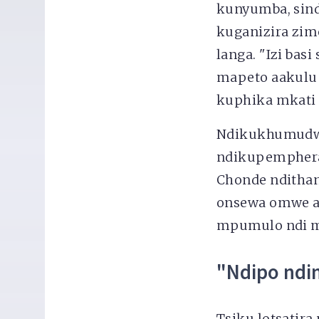
kunyumba, sind
kuganizira zi
langa. "Izi bas
mapeto aakulu 
kuphika mkat
Ndikukhumudwa
ndikupemphera
Chonde ndithan
onsewa omwe a
mpumulo ndi 
"Ndipo ndi
Tsiku lotsatir