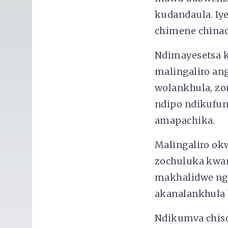
kudandaula. Iy
chimene chinac
Ndimayesetsa 
malingaliro an
wolankhula, zo
ndipo ndikufun
amapachika.
Malingaliro ok
zochuluka kwam
makhalidwe nga
akanalankhula 
Ndikumva chiso