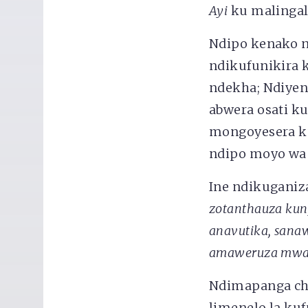
Ayi
ku malingal
Ndipo kenako n
ndikufunikira 
ndekha; Ndiye
abwera osati ku
mongoyesera ku
ndipo moyo wa 
Ine ndikuganiza
zotanthauza ku
anavutika, san
amaweruza mwa
Ndimapanga ch
limenelo la k