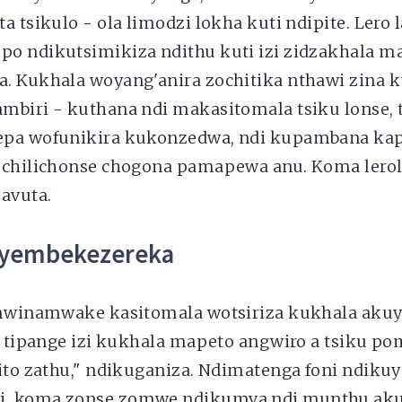
a tsikulo - ola limodzi lokha kuti ndipite. Lero l
o ndikutsimikiza ndithu kuti izi zidzakhala ma
. Kukhala woyang'anira zochitika nthawi zina 
mbiri - kuthana ndi makasitomala tsiku lonse, 
epa wofunikira kukonzedwa, ndi kupambana ka
 chilichonse chogona pamapewa anu. Koma lero
savuta.
ayembekezereka
 mwinamwake kasitomala wotsiriza kukhala akuy
i tipange izi kukhala mapeto angwiro a tsiku p
hito zathu," ndikuganiza. Ndimatenga foni ndiku
, koma zonse zomwe ndikumva ndi munthu aku