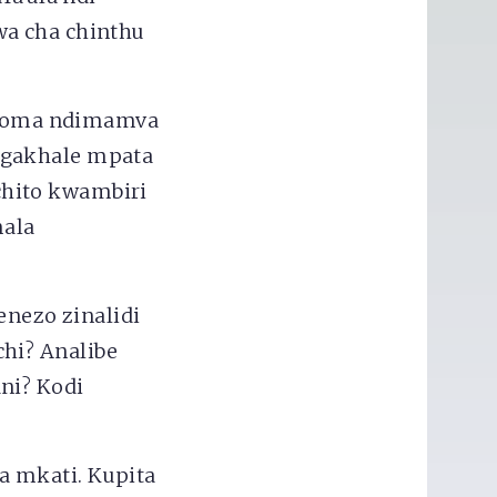
wa cha chinthu
 koma ndimamva
ngakhale mpata
chito kwambiri
mala
nezo zinalidi
hi? Analibe
ni? Kodi
a mkati. Kupita