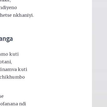
ndiyeno
hetse nkhaniyi.
hanga
gamo kuti
otani,
dinamva kuti
 chikhumbo
se
mofanana ndi