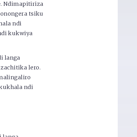
. Ndimapitiriza
onongera tsiku
hala ndi
ndi kukwiya
i langa
chitika lero.
alingaliro
kukhala ndi
 langa.