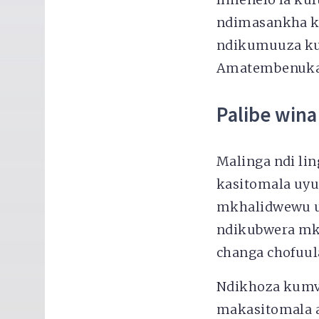
ndimasankha k
ndikumuuza kut
Amatembenuka
Palibe wi
Malinga ndi li
kasitomala uyu
mkhalidwewu un
ndikubwera mk
changa chofuu
Ndikhoza kumv
makasitomala a