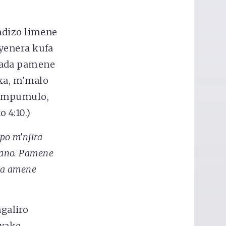
ndizo limene
yenera kufa
yada pamene
aka, m'malo
i mpumulo,
 4:10.)
po m'njira
ano. Pamene
wa amene
galiro
wake,