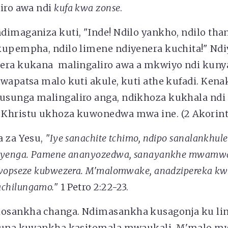
iro awa ndi
kufa kwa zonse
.
dimaganiza kuti, "Inde! Ndilo yankho, ndilo tha
kupempha, ndilo limene ndiyenera kuchita!" Ndi
nera kukana malingaliro awa a mkwiyo ndi kun
wapatsa malo kuti akule, kuti athe kufadi. Ken
sunga malingaliro anga, ndikhoza kukhala nd
Khristu ukhoza kuwonedwa mwa ine. (2 Akorinto
 za Yesu,
"Iye sanachite tchimo, ndipo sanalankhule
nyenga. Pamene ananyozedwa, sanayankhe mwamw
awopseze kubwezera. M'malomwake, anadzipereka k
chilungamo."
1 Petro 2:22-23.
osankha changa. Ndimasankha kusagonja ku lin
ufuna kuyankha kasitomala mwaukali. M'malo m