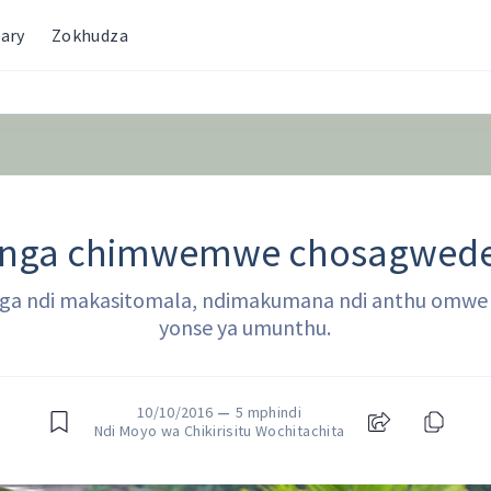
ary
Zokhudza
nga chimwemwe chosagwed
nga ndi makasitomala, ndimakumana ndi anthu omwe a
yonse ya umunthu.
10/10/2016
—
5 mphindi
Ndi Moyo wa Chikirisitu Wochitachita