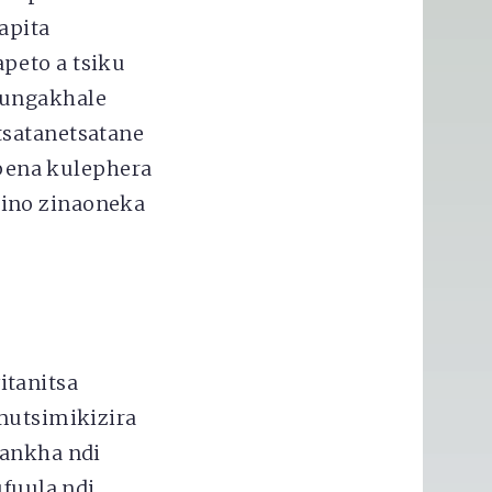
apita
peto a tsiku
kungakhale
tsatanetsatane
pena kulephera
lino zinaoneka
itanitsa
omutsimikizira
yankha ndi
fuula ndi