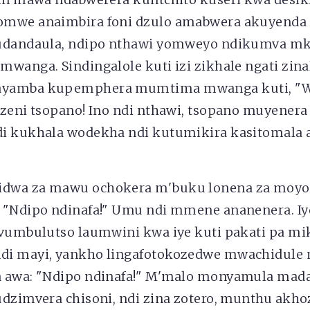
omwe anaimbira foni dzulo amabwera akuyenda 
kudandaula, ndipo nthawi yomweyo ndikumva m
wanga. Sindingalole kuti izi zikhale ngati zinal
ayamba kupemphera mumtima mwanga kuti, "
izeni tsopano! Ino ndi nthawi, tsopano muyenera
di kukhala wodekha ndi kutumikira kasitomala
dwa za mawu ochokera m'buku lonena za moyo
 "Ndipo ndinafa!" Umu ndi mmene ananenera. Iy
 vumbulutso laumwini kwa iye kuti pakati pa mi
di mayi, yankho lingafotokozedwe mwachidul
 awa: "Ndipo ndinafa!" M'malo monyamula mad
udzimvera chisoni, ndi zina zotero, munthu akh