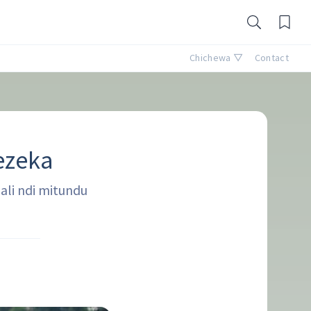
Chichewa ▽
Contact
ezeka
li ndi mitundu